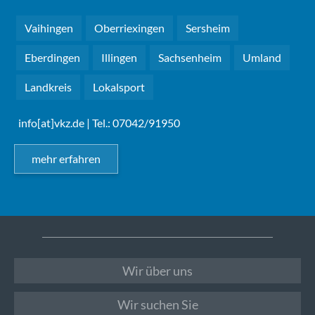
Vaihingen
Oberriexingen
Sersheim
Eberdingen
Illingen
Sachsenheim
Umland
Landkreis
Lokalsport
info[at]vkz.de
| Tel.: 07042/91950
mehr erfahren
Wir über uns
Wir suchen Sie