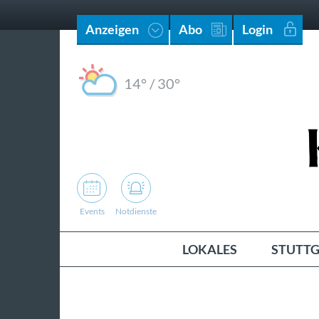
Anzeigen
Abo
Login
14°
/
30°
Events
Notdienste
LOKALES
STUTTG