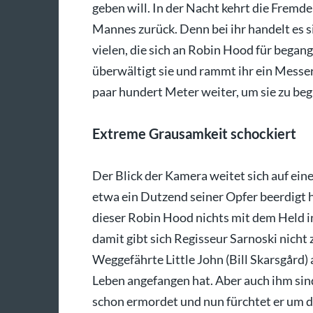
geben will. In der Nacht kehrt die Fremd
Mannes zurück. Denn bei ihr handelt es s
vielen, die sich an Robin Hood für began
überwältigt sie und rammt ihr ein Messer 
paar hundert Meter weiter, um sie zu be
Extreme Grausamkeit schockiert
Der Blick der Kamera weitet sich auf ein
etwa ein Dutzend seiner Opfer beerdigt h
dieser Robin Hood nichts mit dem Held i
damit gibt sich Regisseur Sarnoski nicht
Weggefährte Little John (Bill Skarsgård) 
Leben angefangen hat. Aber auch ihm sind
schon ermordet und nun fürchtet er um d