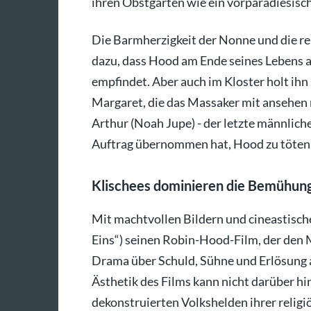
ihren Obstgärten wie ein vorparadiesisch
Die Barmherzigkeit der Nonne und die re
dazu, dass Hood am Ende seines Lebens 
empfindet. Aber auch im Kloster holt ihn 
Margaret, die das Massaker mit ansehen m
Arthur (Noah Jupe) - der letzte männlich
Auftrag übernommen hat, Hood zu töten
Klischees dominieren die Bemühun
Mit machtvollen Bildern und cineastische
Eins“) seinen Robin-Hood-Film, der den M
Drama über Schuld, Sühne und Erlösung a
Ästhetik des Films kann nicht darüber hi
dekonstruierten Volkshelden ihrer relig