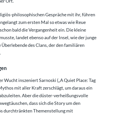
er Ort.
ligiös-philosophischen Gespräche mit ihr, führen
angelangt zum ersten Mal so etwas wie Reue
schon bald die Vergangenheit ein. Die kleine
usste, landet ebenso auf der Insel, wie der junge
e Überlebende des Clans, der den familiären
.
gen
r Wucht inszeniert Sarnoski („A Quiet Place: Tag
ythos mit aller Kraft zerschlägt, um daraus ein
bzuleiten. Aber die düster-verheißungsvolle
nwegtäuschen, dass sich die Story um den
iös durchtränkten Themenstellung mit