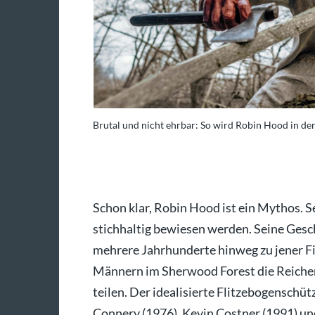
dargestellt.
Brutal und nicht ehrbar: So wird Robin Hood in der
Foto: epd
Schon klar, Robin Hood ist ein Mythos. S
stichhaltig bewiesen werden. Seine Gesch
mehrere Jahrhunderte hinweg zu jener Fi
Männern im Sherwood Forest die Reichen
teilen. Der idealisierte Flitzebogenschü
Connery (1976), Kevin Costner (1991) un