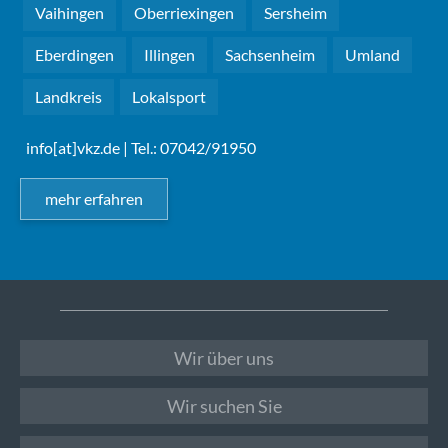
Vaihingen
Oberriexingen
Sersheim
Eberdingen
Illingen
Sachsenheim
Umland
Landkreis
Lokalsport
info[at]vkz.de
| Tel.: 07042/91950
mehr erfahren
Wir über uns
Wir suchen Sie