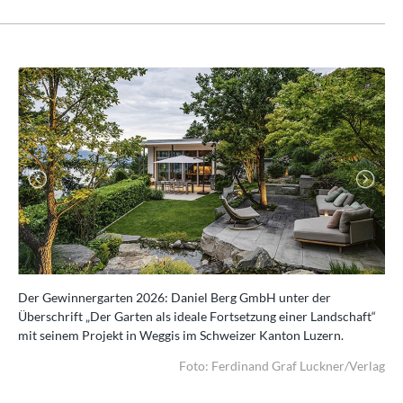
Previous
Next
and
Der Gewinnergarten 2026: Daniel Berg GmbH unter der
Den
Überschrift „Der Garten als ideale Fortsetzung einer Landschaft“
Dan
lag,
mit seinem Projekt in Weggis im Schweizer Kanton Luzern.
For
Sch
­ner
Foto: Fer­di­nand Graf Luck­ner/Verlag