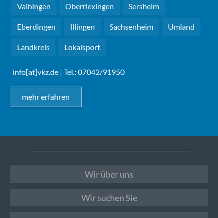
Vaihingen
Oberriexingen
Sersheim
Eberdingen
Illingen
Sachsenheim
Umland
Landkreis
Lokalsport
info[at]vkz.de
| Tel.: 07042/91950
mehr erfahren
Wir über uns
Wir suchen Sie