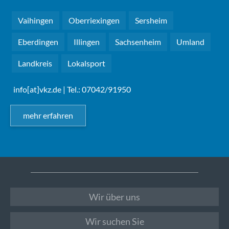
Vaihingen
Oberriexingen
Sersheim
Eberdingen
Illingen
Sachsenheim
Umland
Landkreis
Lokalsport
info[at]vkz.de
| Tel.: 07042/91950
mehr erfahren
Wir über uns
Wir suchen Sie