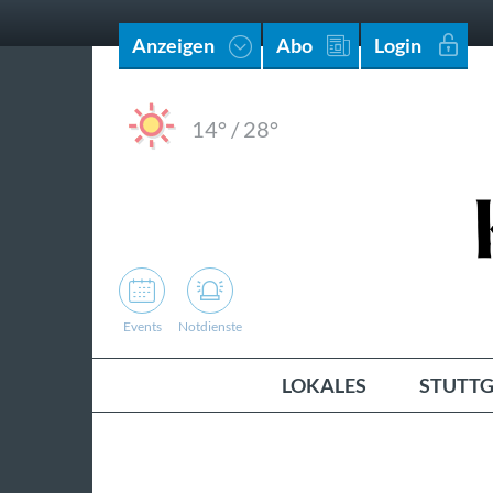
Anzeigen
Abo
Login
14°
/
28°
Events
Notdienste
LOKALES
STUTTG