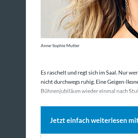
Anne-Sophie Mutter
Es raschelt und regt sich im Saal. Nur we
nicht durchwegs ruhig. Eine Geigen-Ikone 
Bühnenjubiläum wieder einmal nach Stut
sich als Publikumsmagnet. Doch das…
Jetzt einfach weiterlesen mi