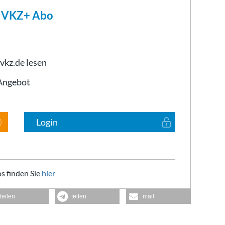
m VKZ+ Abo
 vkz.de lesen
-Angebot
Login
s finden Sie
hier
teilen
teilen
mail