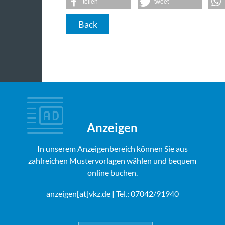
teilen
tweet
Back
Anzeigen
In unserem Anzeigenbereich können Sie aus
zahlreichen Mustervorlagen wählen und bequem
online buchen.
anzeigen[at]vkz.de
| Tel.: 07042/91940