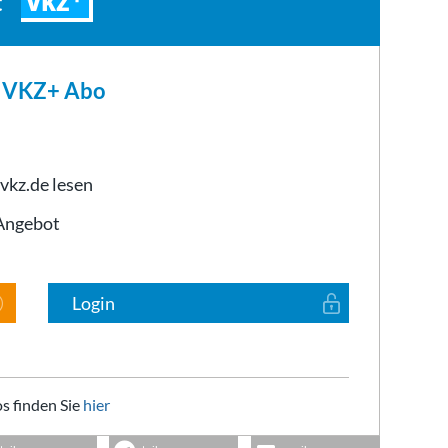
VKZ
t
m VKZ+ Abo
 vkz.de lesen
-Angebot
Login
s finden Sie
hier