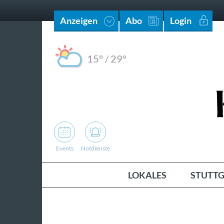
Anzeigen
Abo
Login
15°
/
29°
Events
Notdienste
LOKALES
STUTTG