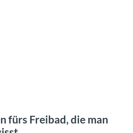
 fürs Freibad, die man
gisst