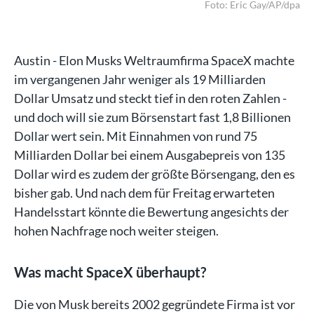
/dpa
Foto: Eric Gay/AP/dpa
Austin - Elon Musks Weltraumfirma SpaceX machte
im vergangenen Jahr weniger als 19 Milliarden
Dollar Umsatz und steckt tief in den roten Zahlen -
und doch will sie zum Börsenstart fast 1,8 Billionen
Dollar wert sein. Mit Einnahmen von rund 75
Milliarden Dollar bei einem Ausgabepreis von 135
Dollar wird es zudem der größte Börsengang, den es
bisher gab. Und nach dem für Freitag erwarteten
Handelsstart könnte die Bewertung angesichts der
hohen Nachfrage noch weiter steigen.
Was macht SpaceX überhaupt?
Die von Musk bereits 2002 gegründete Firma ist vor