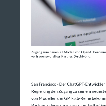
ne kleine Gruppe
Zugang zum neuen KI-Modell von OpenAI bekommt 
vertrauenswürdiger Partner. (Archivbild)
Josef Hildenbrand/dpa
San Francisco - Der ChatGPT-Entwickler
Regierung den Zugang zu seinem neuesten
von Modellen der GPT-5.6-Reihe bekomm
Partnern, denen man vertraue, teilte Ope