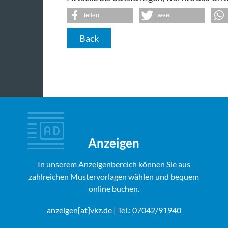
teilen
tweet
Back
Anzeigen
In unserem Anzeigenbereich können Sie aus
zahlreichen Mustervorlagen wählen und bequem
online buchen.
anzeigen[at]vkz.de
| Tel.: 07042/91940