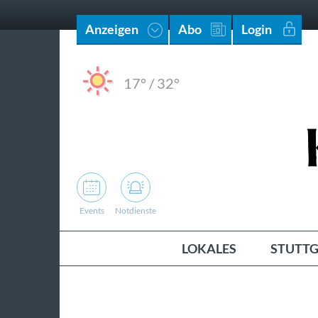
Anzeigen
Abo
Login
17°
/
32°
Events
Notdienste
LOKALES
STUTTG