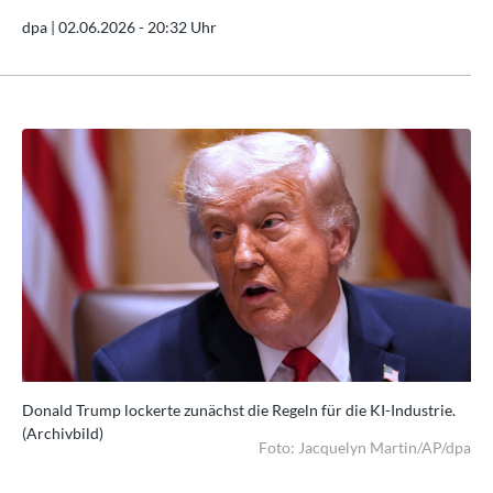
dpa |
02.06.2026 - 20:32 Uhr
.
Donald Trump lockerte zunächst die Regeln für die KI-Industrie.
Don
(Archivbild)
(Ar
/dpa
Foto: Jacquelyn Martin/AP/dpa