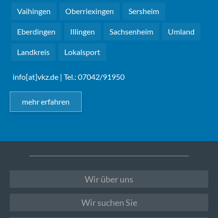
Vaihingen
Oberriexingen
Sersheim
Eberdingen
Illingen
Sachsenheim
Umland
Landkreis
Lokalsport
info[at]vkz.de
| Tel.: 07042/91950
mehr erfahren
Wir über uns
Wir suchen Sie