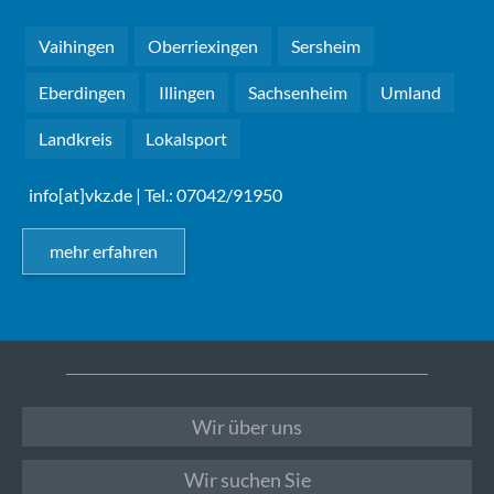
Vaihingen
Oberriexingen
Sersheim
Eberdingen
Illingen
Sachsenheim
Umland
Landkreis
Lokalsport
info[at]vkz.de
| Tel.: 07042/91950
mehr erfahren
Wir über uns
Wir suchen Sie