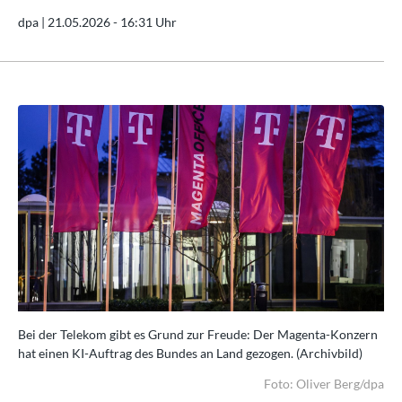
dpa |
21.05.2026 - 16:31 Uhr
rn
Bei der Telekom gibt es Grund zur Freude: Der Magenta-Konzern
Bei
hat einen KI-Auftrag des Bundes an Land gezogen. (Archivbild)
hat
/dpa
Foto: Oliver Berg/dpa