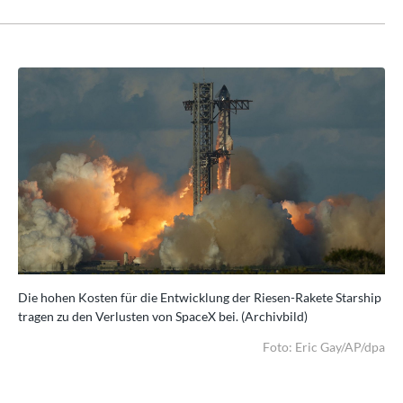
hip
Die hohen Kosten für die Entwicklung der Riesen-Rakete Starship
Die
tragen zu den Verlusten von SpaceX bei. (Archivbild)
tra
/dpa
Foto: Eric Gay/AP/dpa