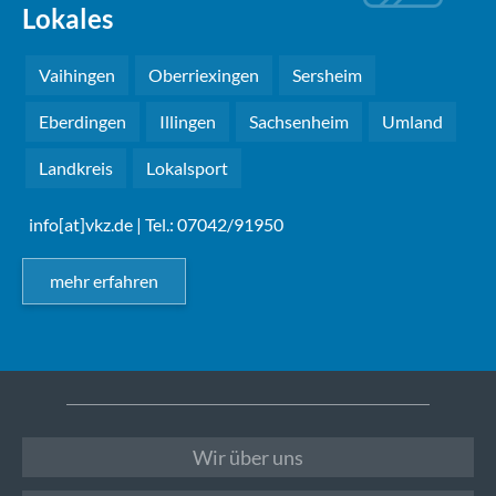
Lokales
Vaihingen
Oberriexingen
Sersheim
Eberdingen
Illingen
Sachsenheim
Umland
Landkreis
Lokalsport
info[at]vkz.de
| Tel.: 07042/91950
mehr erfahren
Wir über uns