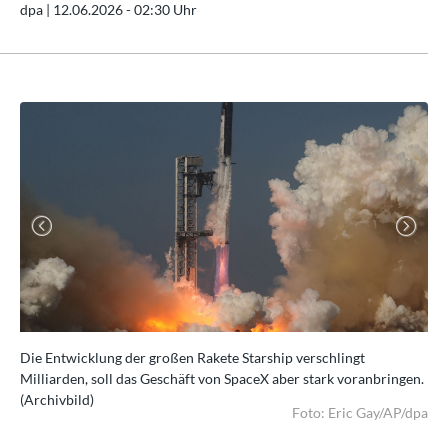
dpa |
12.06.2026 - 02:30 Uhr
Previous
Next
Die Entwicklung der großen Rakete Starship verschlingt
Mit
Milliarden, soll das Geschäft von SpaceX aber stark voranbringen.
US-
(Archivbild)
Foto: Eric Gay/AP/dpa
dpa