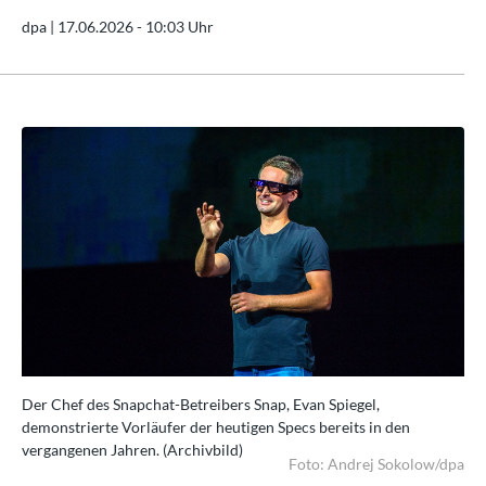
dpa |
17.06.2026 - 10:03 Uhr
Der Chef des Snapchat-Betreibers Snap, Evan Spiegel,
Der
demonstrierte Vorläufer der heutigen Specs bereits in den
dem
vergangenen Jahren. (Archivbild)
ver
dpa
Foto: Andrej Sokolow/dpa