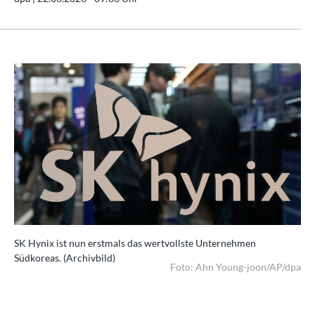
SK Hynix ist nun erstmals das wertvollste Unternehmen
SK 
Südkoreas. (Archivbild)
Süd
dpa
Foto: Ahn Young-joon/AP/dpa