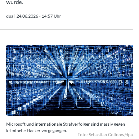
wurde.
dpa |
24.06.2026 - 14:57 Uhr
Microsoft und internationale Strafverfolger sind massiv gegen
Mic
kriminelle Hacker vorgegangen.
kri
/dpa
Foto: Sebastian Gollnow/dpa