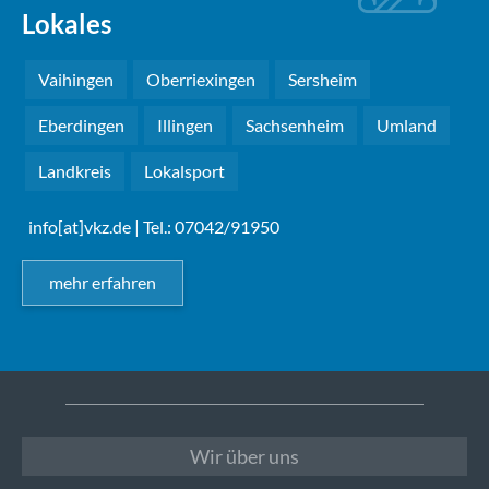
Lokales
Vaihingen
Oberriexingen
Sersheim
Eberdingen
Illingen
Sachsenheim
Umland
Landkreis
Lokalsport
info[at]vkz.de
| Tel.: 07042/91950
mehr erfahren
Wir über uns