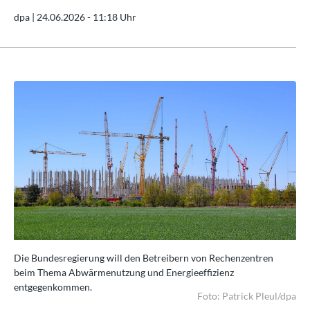
dpa |
24.06.2026 - 11:18 Uhr
Die Bundesregierung will den Betreibern von Rechenzentren
Die
beim Thema Abwärmenutzung und Energieeffizienz
be
entgegenkommen.
en
/dpa
Foto: Patrick Pleul/dpa