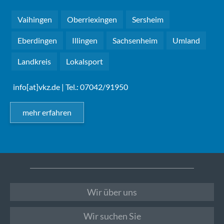
Vaihingen
Oberriexingen
Sersheim
Eberdingen
Illingen
Sachsenheim
Umland
Landkreis
Lokalsport
info[at]vkz.de
| Tel.: 07042/91950
mehr erfahren
Wir über uns
Wir suchen Sie