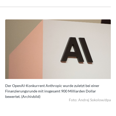
Der OpenAI-Konkurrent Anthropic wurde zuletzt bei einer
Der
Finanzierungsrunde mit insgesamt 900 Milliarden Dollar
Fin
bewertet. (Archivbild)
bew
dpa
Foto: Andrej Sokolow/dpa