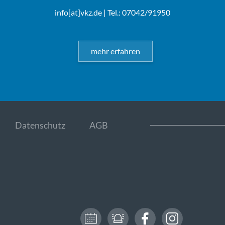
info[at]vkz.de
| Tel.: 07042/91950
mehr erfahren
Datenschutz
AGB