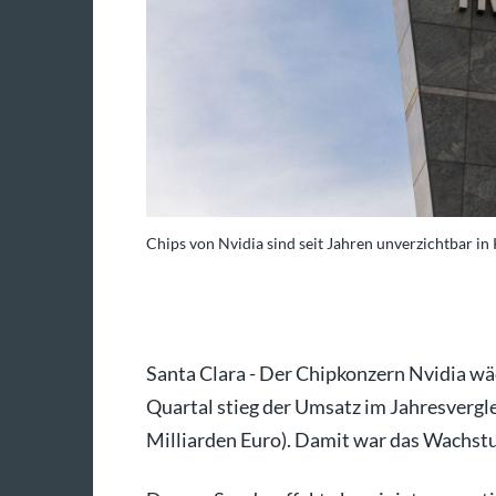
Chips von Nvidia sind seit Jahren unverzichtbar in
: Andrej Sokolow/dpa
Santa Clara - Der Chipkonzern Nvidia w
Quartal stieg der Umsatz im Jahresvergle
Milliarden Euro). Damit war das Wachstu