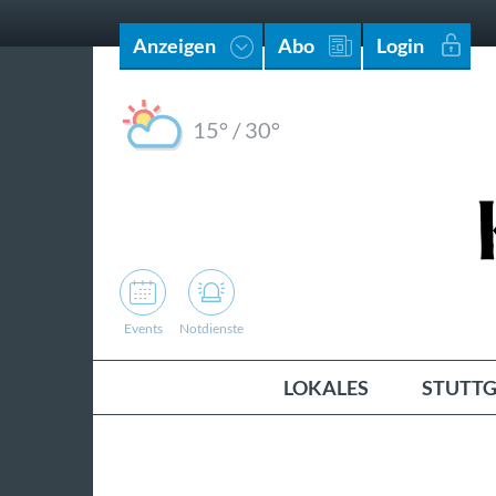
Anzeigen
Abo
Login
15°
/
30°
Events
Notdienste
LOKALES
STUTTG