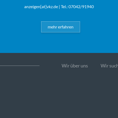
anzeigen[at]vkz.de
| Tel.: 07042/91940
mehr erfahren
Wir über uns
Wir such