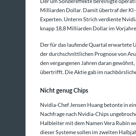
Der um Sondereffekte bereinigte operati
Milliarden Dollar. Damit übertraf der K
Experten. Unterm Strich verdiente Nvidi
knapp 18,8 Milliarden Dollar im Vorjahre
Der für das laufende Quartal erwartete U
der durchschnittlichen Prognose von Anal
den vergangenen Jahren daran gewöhnt, 
übertrifft. Die Aktie gab im nachbörslic
Nicht genug Chips
Nvidia-Chef Jensen Huang betonte in ein
Nachfrage nach Nvidia-Chips ungebrochen
Halbleiter mit dem Namen Vera Rubin we
dieser Systeme sollen im zweiten Halbja