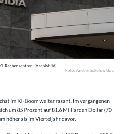
 KI-Rechenzentren. (Archivbild)
Chips von 
Foto: Andrej Sokolow/dpa
ächst im KI-Boom weiter rasant. Im vergangenen
ich um 85 Prozent auf 81,6 Milliarden Dollar (70
m höher als im Vierteljahr davor.