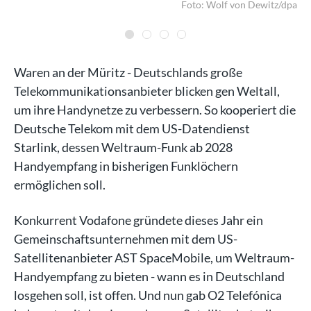
dpa
Foto: Wolf von Dewitz/dpa
Waren an der Müritz - Deutschlands große
Telekommunikationsanbieter blicken gen Weltall,
um ihre Handynetze zu verbessern. So kooperiert die
Deutsche Telekom mit dem US-Datendienst
Starlink, dessen Weltraum-Funk ab 2028
Handyempfang in bisherigen Funklöchern
ermöglichen soll.
Konkurrent Vodafone gründete dieses Jahr ein
Gemeinschaftsunternehmen mit dem US-
Satellitenanbieter AST SpaceMobile, um Weltraum-
Handyempfang zu bieten - wann es in Deutschland
losgehen soll, ist offen. Und nun gab O2 Telefónica