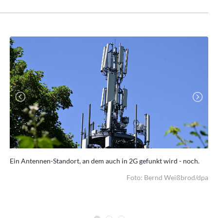
Previous
Next
Ein Antennen-Standort, an dem auch in 2G gefunkt wird - noch.
Am
Mär
dpa
Foto: Bernd Weißbrod/dpa
Sol
wir