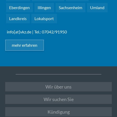
Eberdingen
Illingen
Sachsenheim
Umland
Landkreis
Lokalsport
info[at]vkz.de
| Tel.: 07042/91950
mehr erfahren
Wir über uns
Wir suchen Sie
Kündigung