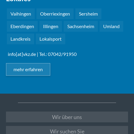
Vaihingen
Oberriexingen
Sersheim
Eberdingen
Illingen
Sachsenheim
Umland
Landkreis
Lokalsport
info[at]vkz.de
| Tel.: 07042/91950
mehr erfahren
Wir über uns
Wir suchen Sie