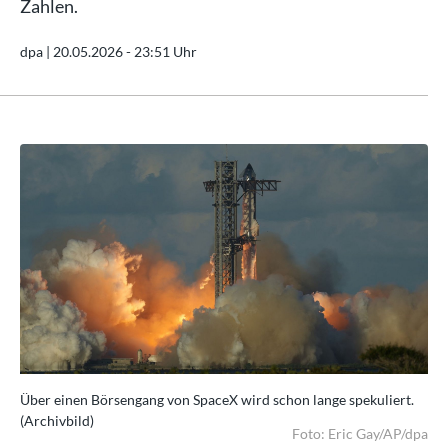
Zahlen.
dpa |
20.05.2026 - 23:51 Uhr
.
Über einen Börsengang von SpaceX wird schon lange spekuliert.
Übe
(Archivbild)
(Ar
/dpa
Foto: Eric Gay/AP/dpa