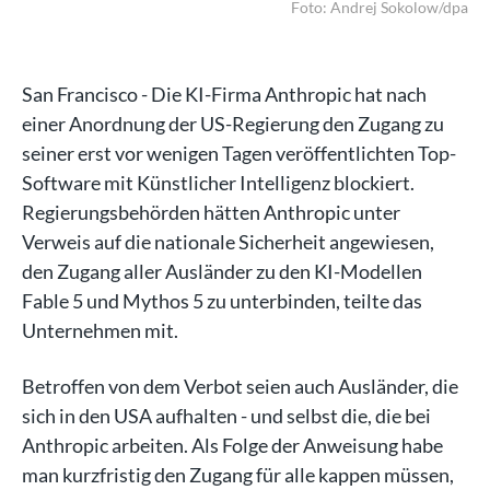
dpa
Foto: Andrej Sokolow/dpa
San Francisco - Die KI-Firma Anthropic hat nach
einer Anordnung der US-Regierung den Zugang zu
seiner erst vor wenigen Tagen veröffentlichten Top-
Software mit Künstlicher Intelligenz blockiert.
Regierungsbehörden hätten Anthropic unter
Verweis auf die nationale Sicherheit angewiesen,
den Zugang aller Ausländer zu den KI-Modellen
Fable 5 und Mythos 5 zu unterbinden, teilte das
Unternehmen mit.
Betroffen von dem Verbot seien auch Ausländer, die
sich in den USA aufhalten - und selbst die, die bei
Anthropic arbeiten. Als Folge der Anweisung habe
man kurzfristig den Zugang für alle kappen müssen,