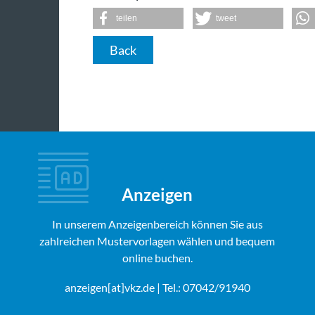
teilen
tweet
Back
Anzeigen
In unserem Anzeigenbereich können Sie aus
zahlreichen Mustervorlagen wählen und bequem
online buchen.
anzeigen[at]vkz.de
| Tel.: 07042/91940