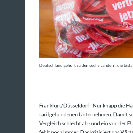
. (Symbolbild)
Deutschland gehört zu den sechs Ländern, die bisla
o: Gregor Fischer/dpa
Frankfurt/Düsseldorf - Nur knapp die Häl
tarifgebundenen Unternehmen. Damit sc
Vergleich schlecht ab - und ein von der 
fehlt noch immer. Das kritisiert das Wirt