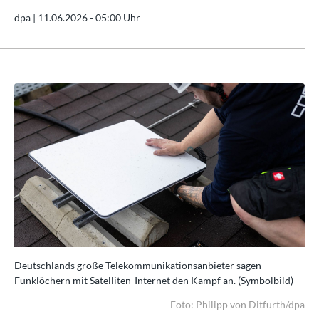
dpa |
11.06.2026 - 05:00 Uhr
Deutschlands große Telekommunikationsanbieter sagen
De
)
Funklöchern mit Satelliten-Internet den Kampf an. (Symbolbild)
Fun
/dpa
Foto: Philipp von Ditfurth/dpa