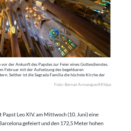
a vor der Ankunft des Papstes zur Feier eines Gottesdienstes.
Blick auf d
 im Februar mit der Aufsetzung des begehbaren
Der Jesus-
n. Seither ist die Sagrada Familia die höchste Kirche der
Doppelkreu
Welt. Foto
Foto: Bernat Armangue/AP/dpa
 Papst Leo XIV. am Mittwoch (10. Juni) eine
 Barcelona gefeiert und den 172,5 Meter hohen