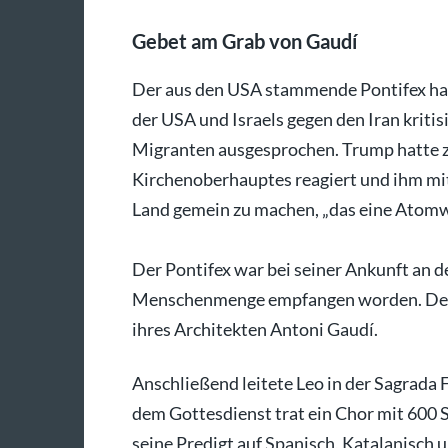
Gebet am Grab von Gaudí
Der aus den USA stammende Pontifex hat
der USA und Israels gegen den Iran kriti
Migranten ausgesprochen. Trump hatte z
Kirchenoberhauptes reagiert und ihm mit
Land gemein zu machen, „das eine Atomwa
Der Pontifex war bei seiner Ankunft an de
Menschenmenge empfangen worden. Der P
ihres Architekten Antoni Gaudí.
Anschließend leitete Leo in der Sagrada 
dem Gottesdienst trat ein Chor mit 600 
seine Predigt auf Spanisch, Katalanisch u