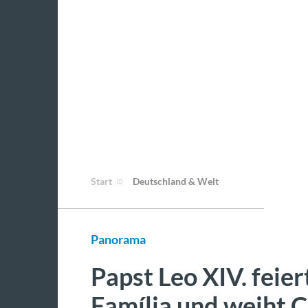
Start
Deutschland & Welt
Panorama
Papst Leo XIV. feie
Família und weiht 