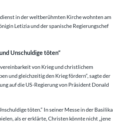
ienst in der weltberühmten Kirche wohnten am
önigin Letizia und der spanische Regierungschef
 und Unschuldige töten“
vereinbarkeit von Krieg und christlichem
en und gleichzeitig den Krieg fördern“, sagte der
lung auf die US-Regierung von Präsident Donald
nschuldige töten.“ In seiner Messe in der Basilika
len, als er erklärte, Christen könnte nicht „jene