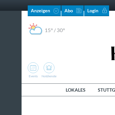
Anzeigen
Abo
Login
15°
/
30°
Events
Notdienste
LOKALES
STUTTG