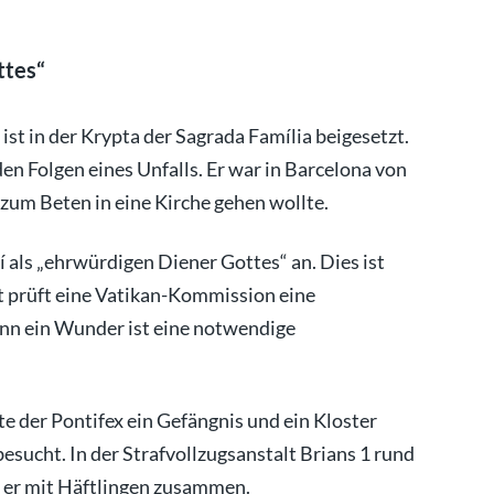
ttes“
 ist in der Krypta der Sagrada Família beigesetzt.
en Folgen eines Unfalls. Er war in Barcelona von
 zum Beten in eine Kirche gehen wollte.
 als „ehrwürdigen Diener Gottes“ an. Dies ist
it prüft eine Vatikan-Kommission eine
nn ein Wunder ist eine notwendige
te der Pontifex ein Gefängnis und ein Kloster
sucht. In der Strafvollzugsanstalt Brians 1 rund
f er mit Häftlingen zusammen.