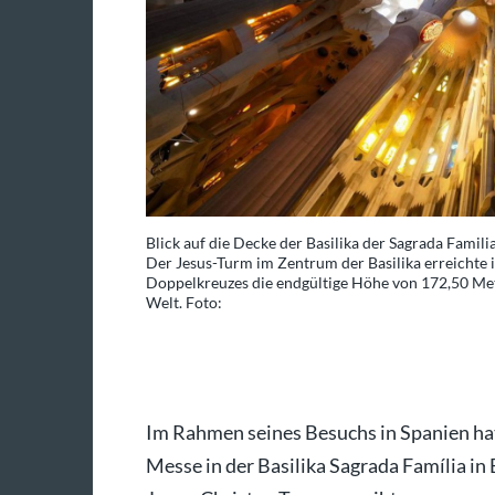
ines Gottesdienstes.
Blick auf die Decke der Basilika der Sagrada Famili
hbaren
Der Jesus-Turm im Zentrum der Basilika erreichte
höchste Kirche der
Doppelkreuzes die endgültige Höhe von 172,50 Meter
Welt. Foto:
nat Armangue/AP/dpa
Im Rahmen seines Besuchs in Spanien hat
Messe in der Basilika Sagrada Família in