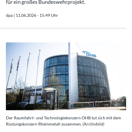
für ein großes Bundeswehrprojekt.
dpa |
11.06.2026 - 15:49 Uhr
m
Der Raumfahrt- und Technologiekonzern OHB tut sich mit dem
De
Rüstungskonzern Rheinmetall zusammen. (Archivbild)
Rü