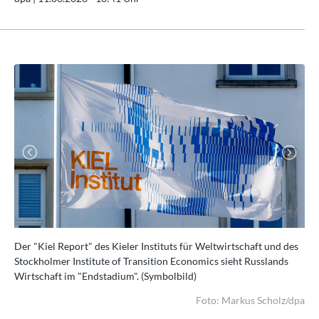
Previous
Next
Der "Kiel Report" des Kieler Instituts für Weltwirtschaft und des
Das
e
Stockholmer Institute of Transition Economics sieht Russlands
ge
Wirtschaft im "Endstadium". (Symbolbild)
Öko
/dpa
Foto: Markus Scholz/dpa