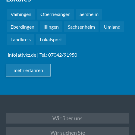
Vaihingen
Oberriexingen
Sersheim
Eberdingen
Illingen
Sachsenheim
Umland
Landkreis
Lokalsport
info[at]vkz.de
| Tel.: 07042/91950
mehr erfahren
Wir über uns
Wir suchen Sie