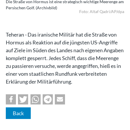
 am
Die Straße von Hormus ist eine strategisch wichtige Meerenge am
Die
Persischen Golf. (Archivbild)
Per
/dpa
Foto: Altaf Qadri/AP/dpa
Teheran - Das iranische Militär hat die Straße von
Hormus als Reaktion auf die jüngsten US-Angriffe
auf Ziele im Süden des Landes nach eigenen Angaben
komplett gesperrt. Jedes Schiff, dass die Meerenge
zu passieren versuche, werde angegriffen, hieß es in
einer vom staatlichen Rundfunk verbreiteten
Erklärung der Militärführung.
Back