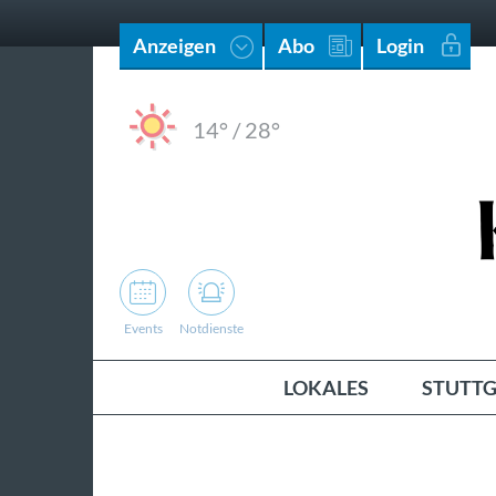
Anzeigen
Abo
Login
14°
/
28°
Events
Notdienste
LOKALES
STUTTG