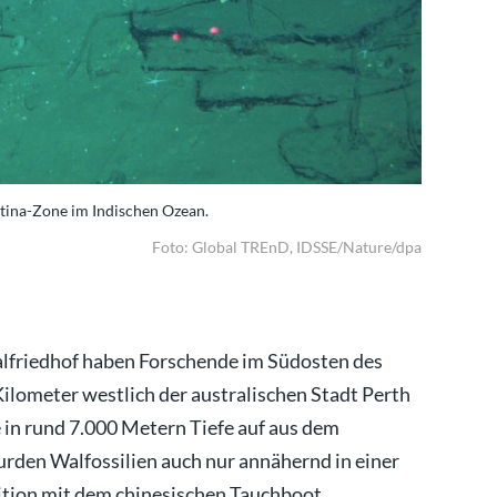
ina-Zone im Indischen Ozean.
Walknochen
Foto: Global TREnD, IDSSE/Nature/dpa
lfriedhof haben Forschende im Südosten des
ilometer westlich der australischen Stadt Perth
 in rund 7.000 Metern Tiefe auf aus dem
rden Walfossilien auch nur annähernd in einer
dition mit dem chinesischen Tauchboot