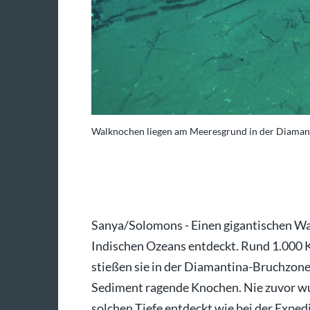
Walknochen liegen am Meeresgrund in der Diamant
nD, IDSSE/Nature/dpa
Sanya/Solomons - Einen gigantischen Wa
Indischen Ozeans entdeckt. Rund 1.000 K
stießen sie in der Diamantina-Bruchzone
Sediment ragende Knochen. Nie zuvor wu
solchen Tiefe entdeckt wie bei der Expe