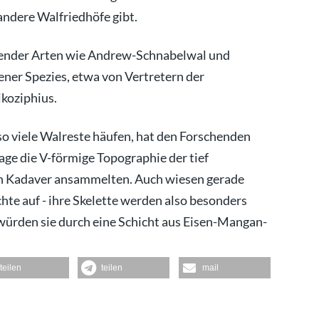
andere Walfriedhöfe gibt.
bender Arten wie Andrew-Schnabelwal und
ener Spezies, etwa von Vertretern der
koziphius.
so viele Walreste häufen, hat den Forschenden
age die V-förmige Topographie der tief
ich Kadaver ansammelten. Auch wiesen gerade
te auf - ihre Skelette werden also besonders
 würden sie durch eine Schicht aus Eisen-Mangan-
teilen
teilen
mail