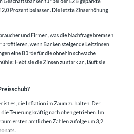
en Geschäftsbanken für bei der EZB geparkte
 2,0 Prozent belassen. Die letzte Zinserhöhung
rbraucher und Firmen, was die Nachfrage bremsen
r profitieren, wenn Banken steigende Leitzinsen
ngen eine Bürde für die ohnehin schwache
hle: Hebt sie die Zinsen zu stark an, läuft sie
Preisschub?
ist es, die Inflation im Zaum zu halten. Der
t die Teuerung kräftig nach oben getrieben. Im
raum ersten amtlichen Zahlen zufolge um 3,2
monats.