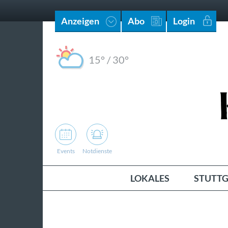
Anzeigen
Abo
Login
15°
/
30°
Events
Notdienste
LOKALES
STUTTG