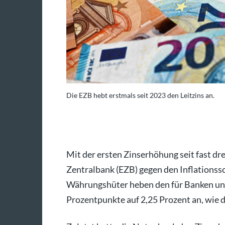
Die EZB hebt erstmals seit 2023 den Leitzins an.
oto: dpa/Patrick Pleul
Mit der ersten Zinserhöhung seit fast dr
Zentralbank (EZB) gegen den Inflationssc
Währungshüter heben den für Banken und
Prozentpunkte auf 2,25 Prozent an, wie d