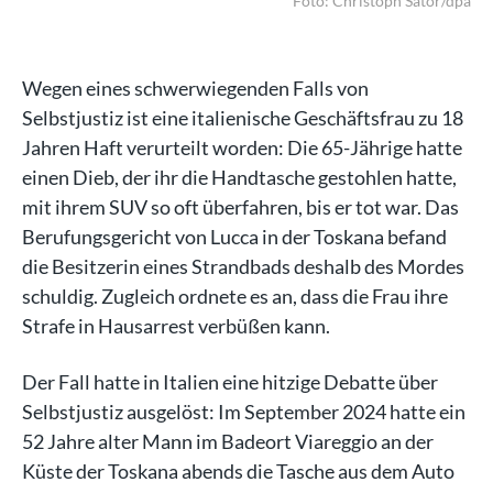
/dpa
Foto: Christoph Sator/dpa
Wegen eines schwerwiegenden Falls von
Selbstjustiz ist eine italienische Geschäftsfrau zu 18
Jahren Haft verurteilt worden: Die 65-Jährige hatte
einen Dieb, der ihr die Handtasche gestohlen hatte,
mit ihrem SUV so oft überfahren, bis er tot war. Das
Berufungsgericht von Lucca in der Toskana befand
die Besitzerin eines Strandbads deshalb des Mordes
schuldig. Zugleich ordnete es an, dass die Frau ihre
Strafe in Hausarrest verbüßen kann.
Der Fall hatte in Italien eine hitzige Debatte über
Selbstjustiz ausgelöst: Im September 2024 hatte ein
52 Jahre alter Mann im Badeort Viareggio an der
Küste der Toskana abends die Tasche aus dem Auto