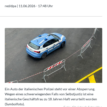
red/dpa |
11.06.2026 - 17:48 Uhr
Ein Auto der italienischen Polizei steht vor einer Absperrung.
Ein
Wegen eines schwerwiegenden Falls von Selbstjustiz ist eine
Weg
italienische Geschäftsfrau zu 18 Jahren Haft verurteilt worden
ita
(Symbolfoto).
(Sy