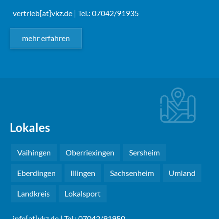
vertrieb[at]vkz.de
| Tel.: 07042/91935
mehr erfahren
Lokales
Vaihingen
Oberriexingen
Sersheim
Eberdingen
Illingen
Sachsenheim
Umland
Landkreis
Lokalsport
info[at]vkz.de
| Tel.: 07042/91950