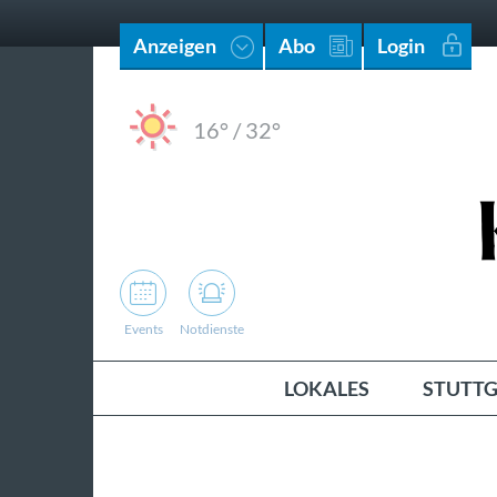
Anzeigen
Abo
Login
16°
/
32°
Events
Notdienste
LOKALES
STUTTG