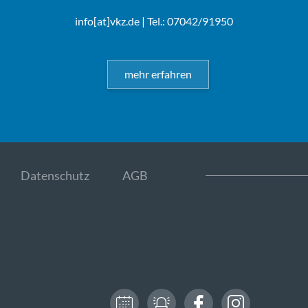
info[at]vkz.de
| Tel.: 07042/91950
mehr erfahren
Datenschutz
AGB