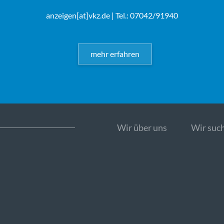
anzeigen[at]vkz.de
| Tel.: 07042/91940
mehr erfahren
Wir über uns
Wir such