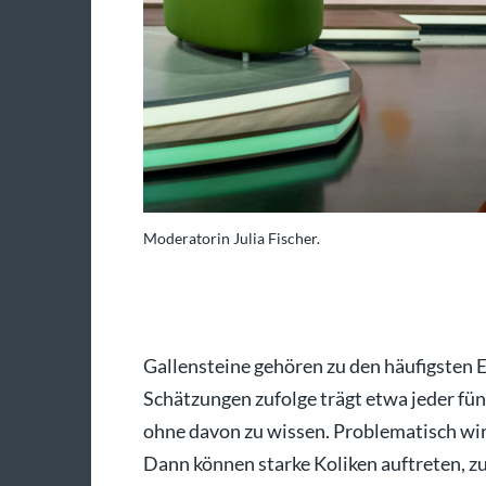
Moderatorin Julia Fischer.
 SWR/Patricia Neligan
Gallensteine gehören zu den häufigsten
Schätzungen zufolge trägt etwa jeder fün
ohne davon zu wissen. Problematisch wird
Dann können starke Koliken auftreten, 