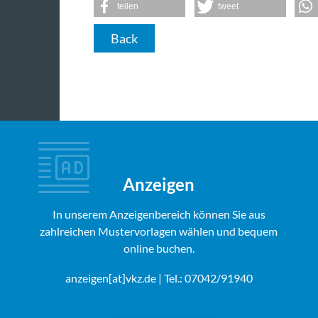
teilen
tweet
Back
Anzeigen
In unserem Anzeigenbereich können Sie aus
zahlreichen Mustervorlagen wählen und bequem
online buchen.
anzeigen[at]vkz.de
| Tel.: 07042/91940