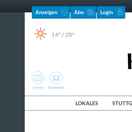
Anzeigen
Abo
Login
14°
/
28°
Events
Notdienste
LOKALES
STUTTG