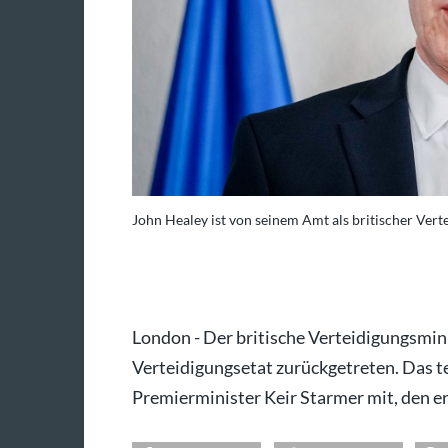
John Healey ist von seinem Amt als britischer Vert
oto: Kay Nietfeld/dpa
London - Der britische Verteidigungsmini
Verteidigungsetat zurückgetreten. Das tei
Premierminister Keir Starmer mit, den er