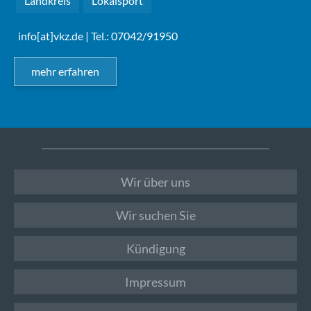
Landkreis
Lokalsport
info[at]vkz.de
| Tel.: 07042/91950
mehr erfahren
Wir über uns
Wir suchen Sie
Kündigung
Impressum