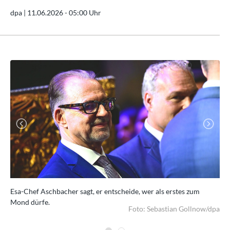
dpa |
11.06.2026 - 05:00 Uhr
Previous
Next
Esa-Chef Aschbacher sagt, er entscheide, wer als erstes zum
Ale
Mond dürfe.
Kol
/dpa
Foto: Sebastian Gollnow/dpa