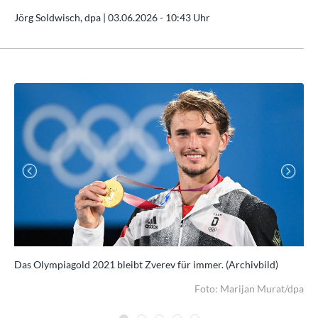
Jörg Soldwisch, dpa |
03.06.2026 - 10:43 Uhr
Previous
Next
eln.
Das Olympiagold 2021 bleibt Zverev für immer. (Archivbild)
Ale
dpa
Foto: Marijan Murat/dpa