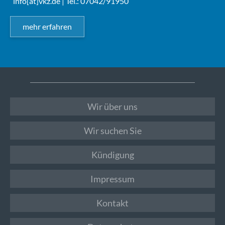
info[at]vkz.de
| Tel.: 07042/91950
mehr erfahren
Wir über uns
Wir suchen Sie
Kündigung
Impressum
Kontakt