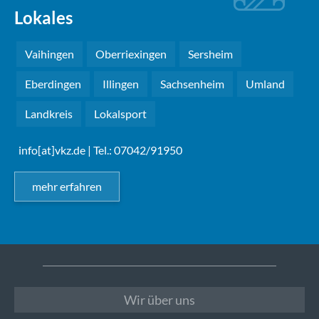
Lokales
Vaihingen
Oberriexingen
Sersheim
Eberdingen
Illingen
Sachsenheim
Umland
Landkreis
Lokalsport
info[at]vkz.de
| Tel.: 07042/91950
mehr erfahren
Wir über uns