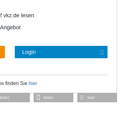
f vkz.de lesen
-Angebot
Login
os finden Sie
hier
teilen
teilen
mail