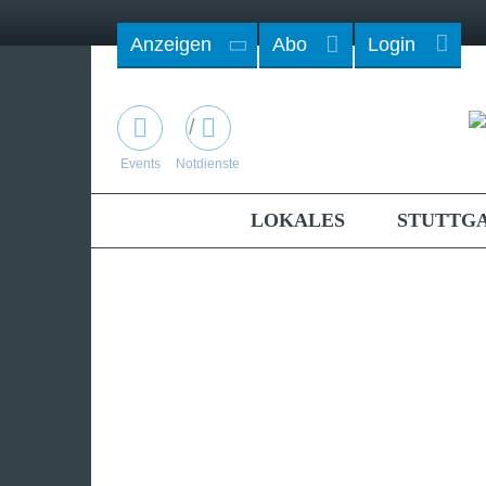
Anzeigen
Abo
Login
/
Events
Notdienste
LOKALES
STUTTG