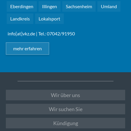
Eberdingen
Illingen
Sachsenheim
Umland
Landkreis
Lokalsport
info[at]vkz.de
| Tel.: 07042/91950
mehr erfahren
Wir über uns
Wir suchen Sie
Kündigung