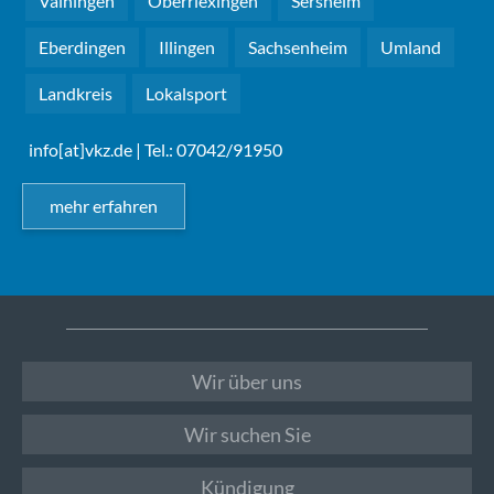
Vaihingen
Oberriexingen
Sersheim
Eberdingen
Illingen
Sachsenheim
Umland
Landkreis
Lokalsport
info[at]vkz.de
| Tel.: 07042/91950
mehr erfahren
Wir über uns
Wir suchen Sie
Kündigung