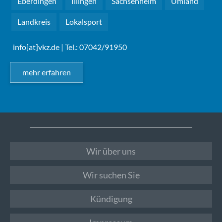
Eberdingen
Illingen
Sachsenheim
Umland
Landkreis
Lokalsport
info[at]vkz.de
| Tel.: 07042/91950
mehr erfahren
Wir über uns
Wir suchen Sie
Kündigung