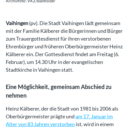
Archivfoto: VKZ/Banholzer
Ar
Vaihingen
(pv). Die Stadt Vaihingen lädt gemeinsam
mit der Familie Kälberer die Bürgerinnen und Bürger
zum Trauergottesdienst für ihren verstorbenen
Ehrenbürger und früheren Oberbürgermeister Heinz
Kälberer ein. Der Gottesdienst findet am Freitag (6.
Februar), um 14.30 Uhr in der evangelischen
Stadtkirche in Vaihingen statt.
Eine Möglichkeit, gemeinsam Abschied zu
nehmen
Heinz Kälberer, der die Stadt von 1981 bis 2006 als
Oberbürgermeister prägte und
am 17. Januar im
Alter von 83 Jahren verstorben
ist, wird in einem