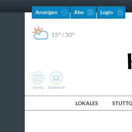
Anzeigen
Abo
Login
15°
/
30°
Events
Notdienste
LOKALES
STUTTG