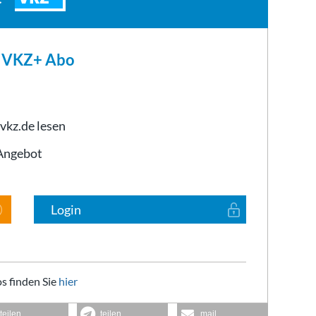
m VKZ+ Abo
 vkz.de lesen
-Angebot
Login
s finden Sie
hier
teilen
teilen
mail