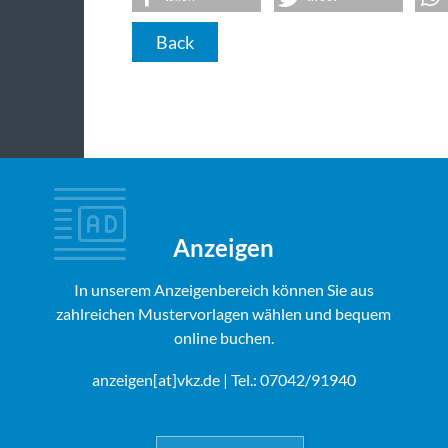
Back
Anzeigen
In unserem Anzeigenbereich können Sie aus
zahlreichen Mustervorlagen wählen und bequem
online buchen.
anzeigen[at]vkz.de
| Tel.: 07042/91940