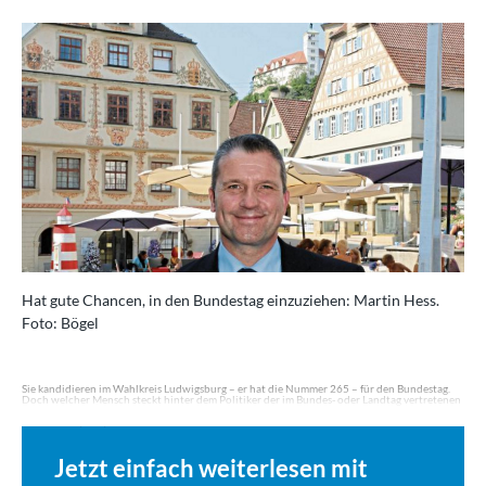
Hat gute Chancen, in den Bundestag einzuziehen: Martin Hess.
Foto: Bögel
Sie kandidieren im Wahlkreis Ludwigsburg – er hat die Nummer 265 – für den Bundestag.
Doch welcher Mensch steckt hinter dem Politiker der im Bundes- oder Landtag vertretenen
Parteien? Die Vaihinger Kreiszeitung porträtiert die einzelnen Bewerber. Heute steht
Martin Hess, AfD, aus…
Jetzt einfach weiterlesen mit