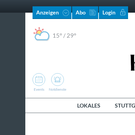
Anzeigen
Abo
Login
15°
/
29°
Events
Notdienste
LOKALES
STUTTG