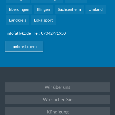
Eberdingen
Illingen
Sachsenheim
Umland
Landkreis
Lokalsport
info[at]vkz.de
| Tel.: 07042/91950
mehr erfahren
Wir über uns
Wir suchen Sie
Kündigung