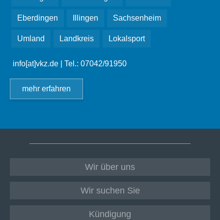
Eberdingen
Illingen
Sachsenheim
Umland
Landkreis
Lokalsport
info[at]vkz.de
| Tel.: 07042/91950
mehr erfahren
Wir über uns
Wir suchen Sie
Kündigung