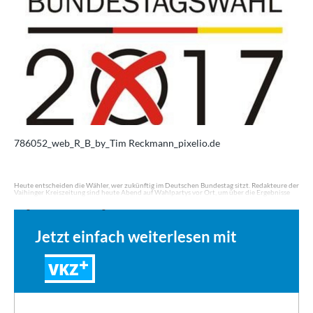
786052_web_R_B_by_Tim Reckmann_pixelio.de
Heute entscheiden die Wähler, wer zukünftig im Deutschen Bundestag sitzt. Redakteure der
Vaihinger Kreiszeitung sind heute Abend auf Wahlpartys vor Ort, um über die Ergebnisse
und Reaktionen zu berichten. Eine ausführliche Berichterstattung folgt morgen online und
wie gewohnt in der Printausgabe der…
Jetzt einfach weiterlesen mit
VKZ