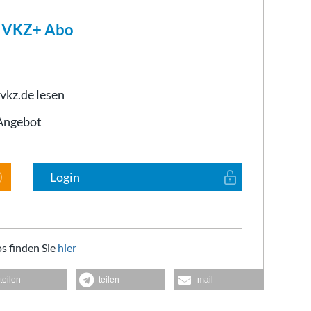
m VKZ+ Abo
 vkz.de lesen
-Angebot
Login
s finden Sie
hier
teilen
teilen
mail