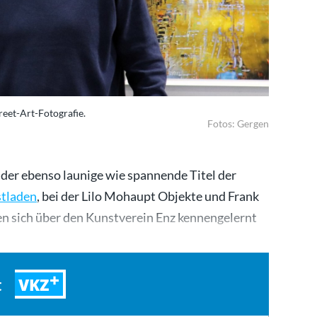
reet-Art-Fotografie.
Fotos: Gergen
 der ebenso launige wie spannende Titel der
stladen
, bei der Lilo Mohaupt Objekte und Frank
en sich über den Kunstverein Enz kennengelernt
VKZ
t