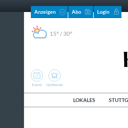
Anzeigen
Abo
Login
15°
/
30°
Events
Notdienste
LOKALES
STUTTG