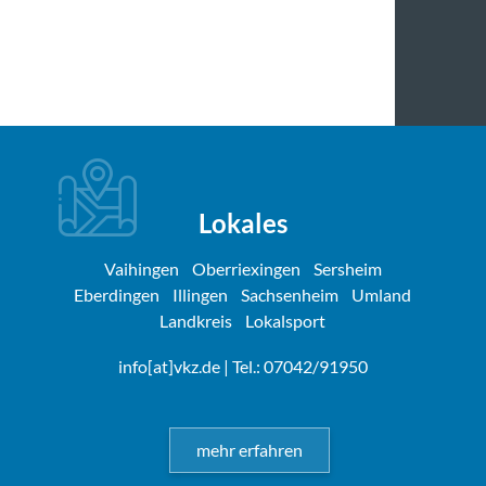
Lokales
Vaihingen
Oberriexingen
Sersheim
Eberdingen
Illingen
Sachsenheim
Umland
Landkreis
Lokalsport
info[at]vkz.de
| Tel.: 07042/91950
mehr erfahren